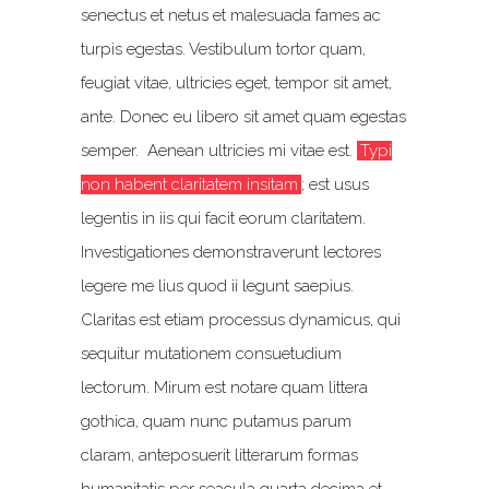
senectus et netus et malesuada fames ac
turpis egestas. Vestibulum tortor quam,
feugiat vitae, ultricies eget, tempor sit amet,
ante. Donec eu libero sit amet quam egestas
semper. Aenean ultricies mi vitae est.
Typi
non habent claritatem insitam
; est usus
legentis in iis qui facit eorum claritatem.
Investigationes demonstraverunt lectores
legere me lius quod ii legunt saepius.
Claritas est etiam processus dynamicus, qui
sequitur mutationem consuetudium
lectorum. Mirum est notare quam littera
gothica, quam nunc putamus parum
claram, anteposuerit litterarum formas