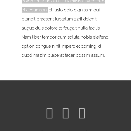
dolore eu feugiat nulla facilisis at vero eros
et accumsan
et iusto odio dignissim qui
blandit praesent luptatum zzril delenit
augue duis dolore te feugait nulla facilisi.
Nam liber tempor cum soluta nobis eleifend
option congue nihil imperdiet doming id
quod mazim placerat facer possim assum.