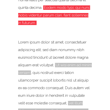
humanitatis per seacula quarta decima et
quinta decima.
Eodem modo typi, qui nunc
nobis videntur parum clari, fiant sollemnes
in futurum.
Lorem ipsum dolor sit amet, consectetuer
adipiscing elit, sed diam nonummy nibh
euismod tincidunt ut laoreet dolore magna
aliquam erat volutpat.
Ut wisi enim ad minim
veniam
, quis nostrud exerci tation
ullamcorper suscipit lobortis nisl ut aliquip
ex ea commodo consequat. Duis autem vel
eum iriure dolor in hendrerit in vulputate
velit esse molestie consequat,
vel illum