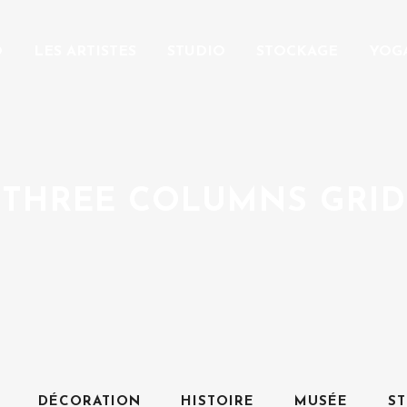
O
LES ARTISTES
STUDIO
STOCKAGE
YOG
THREE COLUMNS GRID
DÉCORATION
HISTOIRE
MUSÉE
S