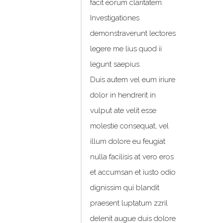
facit eorum claritatem.
Investigationes
demonstraverunt lectores
legere me lius quod ii
legunt saepius.
Duis autem vel eum iriure
dolor in hendrerit in
vulput ate velit esse
molestie consequat, vel
illum dolore eu feugiat
nulla facilisis at vero eros
et accumsan et iusto odio
dignissim qui blandit
praesent luptatum zzril
delenit augue duis dolore