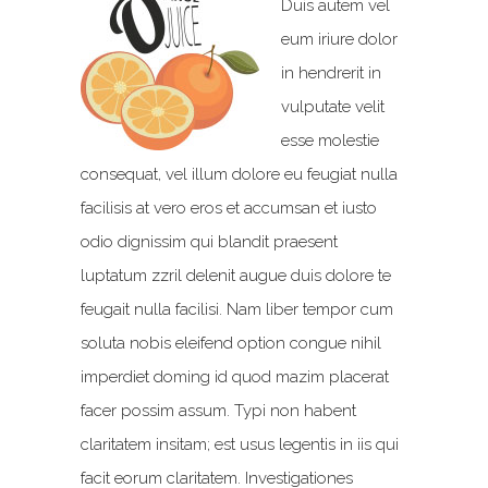
Duis autem vel
eum iriure dolor
in hendrerit in
vulputate velit
esse molestie
consequat, vel illum dolore eu feugiat nulla
facilisis at vero eros et accumsan et iusto
odio dignissim qui blandit praesent
luptatum zzril delenit augue duis dolore te
feugait nulla facilisi. Nam liber tempor cum
soluta nobis eleifend option congue nihil
imperdiet doming id quod mazim placerat
facer possim assum. Typi non habent
claritatem insitam; est usus legentis in iis qui
facit eorum claritatem. Investigationes