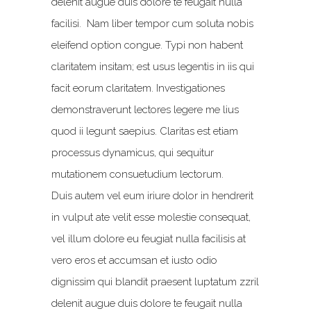
delenit augue duis dolore te feugait nulla
facilisi. Nam liber tempor cum soluta nobis
eleifend option congue. Typi non habent
claritatem insitam; est usus legentis in iis qui
facit eorum claritatem. Investigationes
demonstraverunt lectores legere me lius
quod ii legunt saepius. Claritas est etiam
processus dynamicus, qui sequitur
mutationem consuetudium lectorum.
Duis autem vel eum iriure dolor in hendrerit
in vulput ate velit esse molestie consequat,
vel illum dolore eu feugiat nulla facilisis at
vero eros et accumsan et iusto odio
dignissim qui blandit praesent luptatum zzril
delenit augue duis dolore te feugait nulla