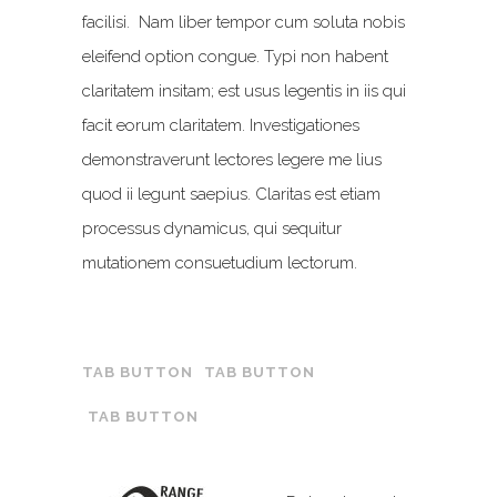
facilisi. Nam liber tempor cum soluta nobis
eleifend option congue. Typi non habent
claritatem insitam; est usus legentis in iis qui
facit eorum claritatem. Investigationes
demonstraverunt lectores legere me lius
quod ii legunt saepius. Claritas est etiam
processus dynamicus, qui sequitur
mutationem consuetudium lectorum.
TAB BUTTON
TAB BUTTON
TAB BUTTON