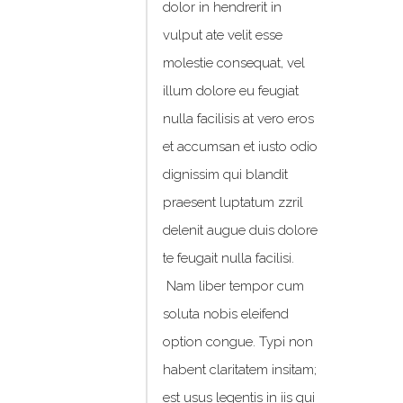
dolor in hendrerit in
vulput ate velit esse
molestie consequat, vel
illum dolore eu feugiat
nulla facilisis at vero eros
et accumsan et iusto odio
dignissim qui blandit
praesent luptatum zzril
delenit augue duis dolore
te feugait nulla facilisi.
Nam liber tempor cum
soluta nobis eleifend
option congue. Typi non
habent claritatem insitam;
est usus legentis in iis qui