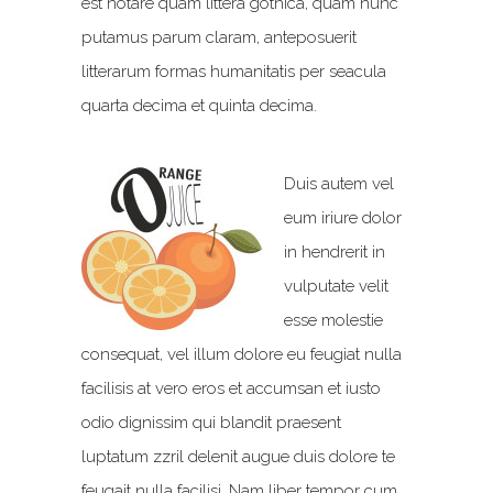
est notare quam littera gothica, quam nunc
putamus parum claram, anteposuerit
litterarum formas humanitatis per seacula
quarta decima et quinta decima.
Duis autem vel
eum iriure dolor
in hendrerit in
vulputate velit
esse molestie
consequat, vel illum dolore eu feugiat nulla
facilisis at vero eros et accumsan et iusto
odio dignissim qui blandit praesent
luptatum zzril delenit augue duis dolore te
feugait nulla facilisi. Nam liber tempor cum