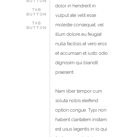
BUTTON
dolor in hendrerit in
TAB
BUTTON
vulput ate velit esse
TAB
molestie consequat, vel
BUTTON
illum dolore eu feugiat
nulla facilisis at vero eros
et accumsan et iusto odio
dignissim qui blandit
praesent.
Nam liber tempor cum
soluta nobis eleifend
option congue. Typi non
habent claritatem insitam;
est usus legentis in iis qui