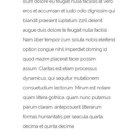
illum dolore eu feugiat nulla facilisis at vero
eros et accumsan et iusto odio dignissim qui
blandit praesent luptatum zzril delenit
augue duis dolore te feugait nulla facilisi.
Nam liber tempor cum soluta nobis eleifend
option congue nihil imperdiet doming id
quod mazim placerat facer possim
assum. Claritas est etiam processus
dynamicus, qui sequitur mutationem
consuetudium lectorum. Mirum est notare
quam littera gothica, quam nunc putamus
parum claram, anteposuerit litterarum
formas humanitatis per seacula quarta
decima et quinta decima.